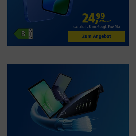
24
,
99
€/Monat*
dauerhaft z.B. mit Google Pixel 10a
Zum Angebot