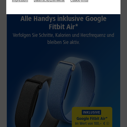
Impressum
Datenschutzhinweise
Cookie-Infos
1&1 SOMMER-SPECIAL
Alle Handys inklusive Google
Fitbit Air*
Verfolgen Sie Schritte, Kalorien und Herzfrequenz und
bleiben Sie aktiv.