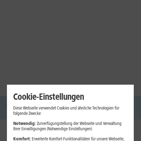
Cookie-Einstellungen
Diese Webseite verwendet Cookies und ähnliche Technologien für
DSL
Glasfaser
Internet
Handys
Mobilfunk-
Laptops
Tablets
folgende Zwecke:
Tarife
Notwendig:
Zurverfügungstellung der Webseite und Verwaltung
Ihrer Einwilligungen (Notwendige Einstellungen)
1&1 Internet
Komfort:
Erweiterte Komfort-Funktionalitäten für unsere Webseite,