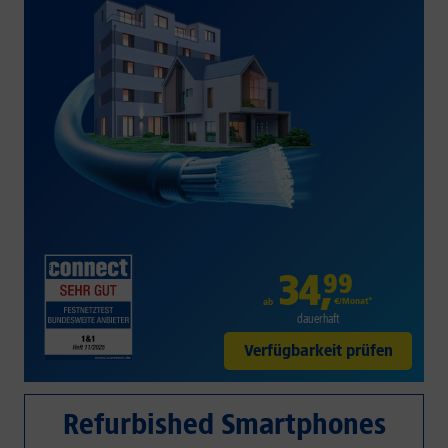
34
,
99
€/Monat*
ab
dauerhaft
Verfügbarkeit prüfen
Refurbished Smartphones