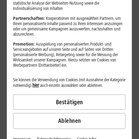
Jetzt unterbrechungsfrei ins sehr gute Netz wechseln.
statistische Analyse der Webseiten-Nutzung sowie die
Individualisierung von Inhalten
Ohne doppelte Kosten.*
Partnerschaften:
Kooperationen mit ausgewählten Partnern, um
Ihnen personalisierte Inhalte passend zu Ihren Interessen anzuzeigen
oder um gemeinsame Kampagnen auszuwerten, nachzuhalten und
abzurechnen.
Promotion:
Ausspielung von personalisierten Produkt- und
Serviceangeboten auf unserer Seite und auf Seiten von Dritten
(personalisierte Werbung), Retargeting sowie für die Messung der
Wirksamkeit unserer Kampagnen. Hierzu setzten wir Cookies von
Werbepartnern (Drittanbieter) ein.
Sie können die Verwendung von Cookies (mit Ausnahme der Kategorie
hier
notwendig)
auch einzeln auswählen oder ablehnen.
Bestätigen
29
,
99
€/Monat*
ab
dauerhaft
Ablehnen
Verfügbarkeit prüfen